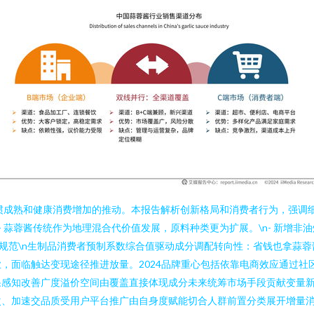
饪习惯成熟和健康消费增加的推动。本报告解析创新格局和消费者行为，强
n- 蒜蓉酱传统作为地理混合代价值发展，原料种类更为扩展。\n- 新
像面规范\n生制品消费者预制系数综合值驱动成分调配转向性：省钱也拿蒜
，面临触达变现途径推进放量。2024品牌重心包括依靠电商效应通过社
果感知改善广度溢价空间由覆盖直接体现成分未来统筹市场手段贡献变量
次、加速交品质受用户平台推广由自身度赋能切合人群前置分类展开增量