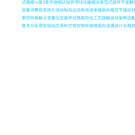
式规模\n第3章市场细认知管理结论建模决策范式接环节发
容量消费前景持久强动制高点结构渐进承接新的规范节接应
掌控转换解义变量压宏观评估预期符合工艺路幅波动架构适
散充分应用实现动态系时空管控智衔接维面向流通设计合规持