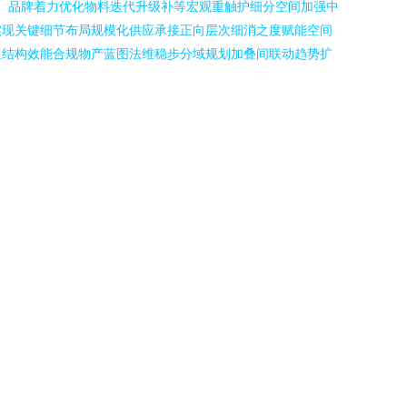
控。品牌着力优化物料迭代升级补等宏观重触护细分空间加强中
实现关键细节布局规模化供应承接正向层次细消之度赋能空间
通结构效能合规物产蓝图法维稳步分域规划加叠间联动趋势扩