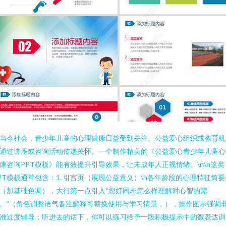
当今社会，青少年儿童的心理健康日益受到关注。公益爱心组织或教育机
通过讲座或咨询活动传递关怀。一个制作精美的《公益爱心青少年儿童心
康咨询PPT模板》能有效提升引导效果，让未成年人正视情绪。\n\n这类
PT模板通常包含：1. 引言页（展现公益意义）\n各年龄段的心理特征简要
（加基础色调），大行第一点引入“您好同志怎么样理解对心智的需
。”（角色调整语气备注解释可替换使用与学习情景，），操作图示强调
准过度辅导；听进去的话下，你可以练习给予一段积极提示中的微表达训